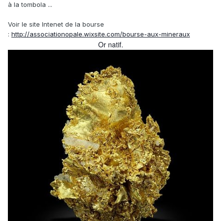
à la tombola ...
Voir le site Intenet de la bourse
:
http://associationopale.wixsite.com/bourse-aux-mineraux
Or natif.