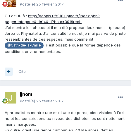
Posté(e)
25 février 2017
Ou celui-là :
http://geopix.ufr918.upmc.fr/index.php?
page=categorie&id=14&idPhoto=301#rech
J'ai montré les photos et il m'a été proposé deux noms : (pseudo)
Jerea et Phymatella. J'ai consulté le net et je n'ai pas vu de photo
ressemblantes de ces espèces, mais comme dit
, il est possible que la forme dépende des
@Cath-de-la-Caille
conditions environnementales.
Citer
jjnom
Posté(e)
25 février 2017
Aphrocalistes montre une multitude de pores, bien visibles à l'œil
nu et les constrictions au niveau des dichotomies sont nettement
moins marquées.
En outre, c'est une genre campanien, 40 Ma après l'Aptien...