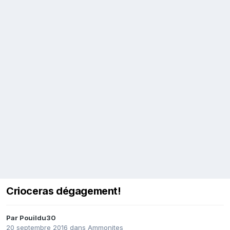
Crioceras dégagement!
Par
Pouildu30
20 septembre 2016
dans
Ammonites