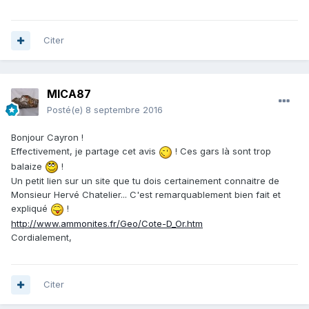
Citer
MICA87
Posté(e)
8 septembre 2016
Bonjour Cayron !
Effectivement, je partage cet avis
! Ces gars là sont trop
balaize
!
Un petit lien sur un site que tu dois certainement connaitre de
Monsieur Hervé Chatelier... C'est remarquablement bien fait et
expliqué
!
http://www.ammonites.fr/Geo/Cote-D_Or.htm
Cordialement,
Citer