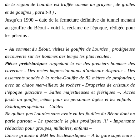
de la région de Lourdes est truffée comme un gruyère , de grottes
.
et de gouffres , parait-il )
Jusqu'en 1990 – date de la fermeture définitive du tunnel menant
au gouffre du Béout - voici la réclame de l'époque, rédigée pour
les pèlerins :
«
Au sommet du Béout, visitez le gouffre de Lourdes , prodigieuse
découverte sur les hommes des temps les plus reculés .
Pièces préhistoriques
rappelant la vie des premiers hommes des
cavernes - Des restes impressionnants d’animaux disparus - Des
ossements soudés à la roche-Gouffre de 82 mètres de profondeur,
avec un chaos merveilleux de rochers - Draperies de cristaux de
l’époque glaciaire – Salles majestueuses et féériques –. Accès
facile au gouffre, même pour les personnes âgées et les enfants –
Eclairages spéciaux – Guides –
Ne quittez pas Lourdes sans avoir vu les fouilles du Béout dont on
parle partout – Le spectacle le plus prodigieux !!! - Importante
réduction pour groupes, militaires, enfants –
Entrée gratuite à MM les Ecclésiastiques – A la gare supérieure :