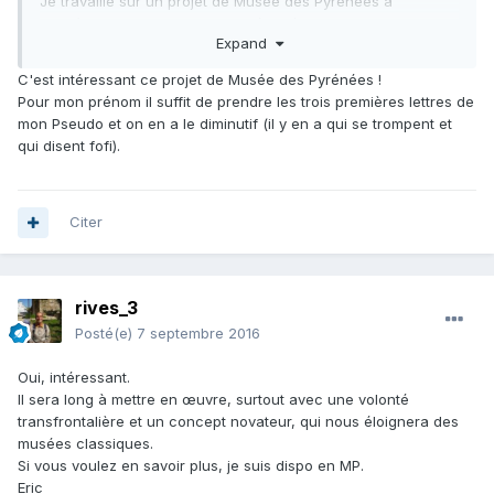
Je travaille sur un projet de Musée des Pyrénées à
Bagnères, comme volontaire. Récupérer ces ossements
Expand
serait une opportunité de les faire sortir des stocks pour
une mise en valeur respectable.
C'est intéressant ce projet de Musée des Pyrénées !
Ceci dit, LA NATURE, un pseudo qui ne me dit rien. Sur le
Pour mon prénom il suffit de prendre les trois premières lettres de
forum, tout le monde me connaît comme Eric Juan malgré le
mon Pseudo et on en a le diminutif (il y en a qui se trompent et
pseudo...
qui disent fofi).
Bien cordialement. Eric
Citer
rives_3
Posté(e)
7 septembre 2016
Oui, intéressant.
Il sera long à mettre en œuvre, surtout avec une volonté
transfrontalière et un concept novateur, qui nous éloignera des
musées classiques.
Si vous voulez en savoir plus, je suis dispo en MP.
Eric