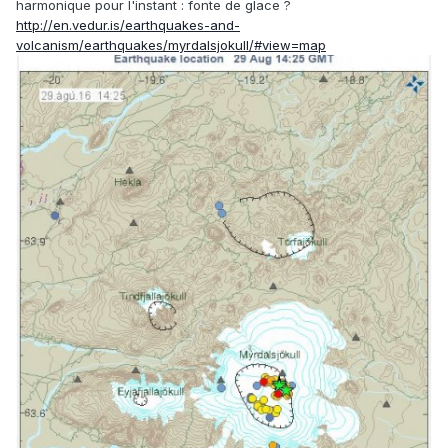
harmonique pour l'instant : fonte de glace ?
http://en.vedur.is/earthquakes-and-
volcanism/earthquakes/myrdalsjokull/#view=map