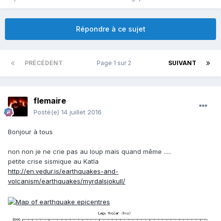
Répondre à ce sujet
PRÉCÉDENT
Page 1 sur 2
SUIVANT
flemaire
Posté(e)
14 juillet 2016
Bonjour à tous
non non je ne crie pas au loup mais quand même .....
petite crise sismique au Katla
http://en.vedur.is/earthquakes-and-
volcanism/earthquakes/myrdalsjokull/