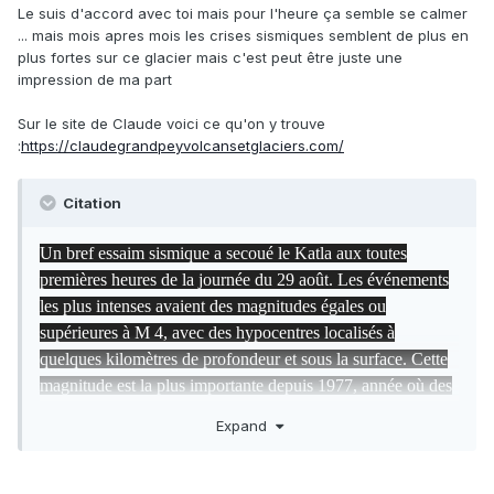
Le suis d'accord avec toi mais pour l'heure ça semble se calmer
... mais mois apres mois les crises sismiques semblent de plus en
plus fortes sur ce glacier mais c'est peut être juste une
impression de ma part
Sur le site de Claude voici ce qu'on y trouve
:
https://claudegrandpeyvolcansetglaciers.com/
Citation
Un bref essaim sismique a secoué le Katla aux toutes
premières heures de la journée du 29 août. Les événements
les plus intenses avaient des magnitudes égales ou
supérieures à M 4, avec des hypocentres localisés à
quelques kilomètres de profondeur et sous la surface. Cette
magnitude est la plus importante depuis 1977, année où des
secousses semblables n’avaient pas été suivies d’éruption.
Expand
Le dernier essaim sissmique semble avoir pris fin et aucune
autre secousse significative n’a été enregistrée depuis. Les
autorités islandaises n’ont d’ailleurs pas modifié le niveau