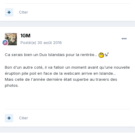
d’alerte du Katla.
Citer
L’essaim sismique a été suivi d’une augmentation du débit
de la rivière Múlakvísl qui sort du glacier Myrdalsjökull
sous lequel se cache le Katla. Une forte augmentation des
1GM
émissions de H2S et de SO2 a été observée. Ces deux gaz
sont généralement associées à des fluides hydrothermaux au
Posté(e)
30 août 2016
moment d’une hausse de la sismicité sous le volcan. Ils ne
Ca serais bien un Duo Islandais pour la rentrée...
devraient donc pas annoncer une prochaine éruption,
d’autant qu’aucun tremor harmonique n’a été enregistré.
Bon d'un autre coté, il va falloir un moment avant qu'une nouvelle
Le Katla a déjà connu de nombreux essaims sismiques
éruption pile poil en face de la webcam arrive en Islande...
depuis sa dernière éruption il y a 98 ans. Les prochains jours
Mais celle de l'année dernière était superbe au travers des
photos.
et les prochaines semaines nous apporteront davantage
d’informations sur la situation. .
Citer