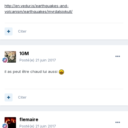
http://en.vedur.is/earthquakes-and-
volcanism/earthquakes/myrdalsjokull/
Citer
1GM
Posté(e)
21 juin 2017
il as peut être chaud lui aussi
Citer
flemaire
Posté(e)
21 juin 2017