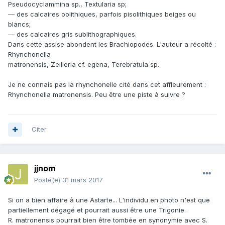
Pseudocyclammina sp., Textularia sp;
— des calcaires oolithiques, parfois pisolithiques beiges ou
blancs;
— des calcaires gris sublithographiques.
Dans cette assise abondent les Brachiopodes. L'auteur a récolté :
Rhynchonella
matronensis, Zeilleria cf. egena, Terebratula sp.
Je ne connais pas la rhynchonelle cité dans cet affleurement :
Rhynchonella matronensis. Peu être une piste à suivre ?
Citer
jjnom
Posté(e)
31 mars 2017
Si on a bien affaire à une Astarte... L'individu en photo n'est que
partiellement dégagé et pourrait aussi être une Trigonie.
R. matronensis pourrait bien être tombée en synonymie avec S.