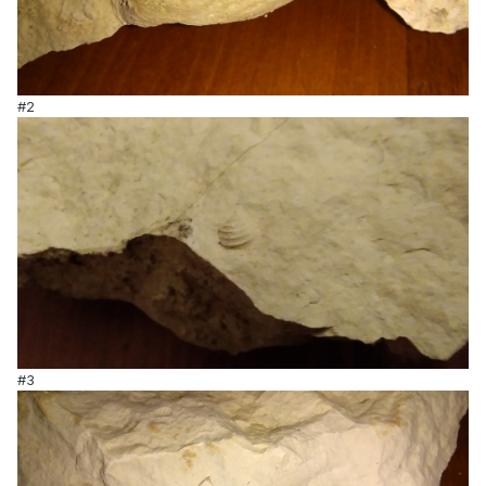
#2
#3