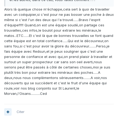
Alors là quelque chose m'échappe,cela sert à quoi de travailler
avec un coéquipier,si c'est pour ne pas bosser une poche à deux
même si c'est l'un des deux qui l'a trouvé.......Bravo l'esprit
d'équipe!!!!!! Quand,on est une équipe soudé,on partage ces
trouvailles,ces infos,le boulot pour extraire les minéraux,le
matos...ETC.......Et c'est là que de bonnes trouvailles se font quand
cette équipe est en total confiance.......Qui est le découvreur,on
sans fou,si c'est pour avoir la gloire du découvreur.........Perso,je
fais équipe avec Redsun,et je peux souligner que c'est une
personne de confiance et avec qui,on prend plaisir à travailler et
surtout un super prospecteur car sans son oeil averti,nous
serions peut être passés à côté de certaines choses,moi je suis
plutôt très bon pour extraire les minéraux des poches......A
deux,nous nous complèmentons sérieusements.........A voir,nos
découverts qui se succèdent et c'est le fruit d'une équipe qui
roule,voir nos blog conjoints sur St Laurent,le
Morvan,l'Oisans............Ced
Citer