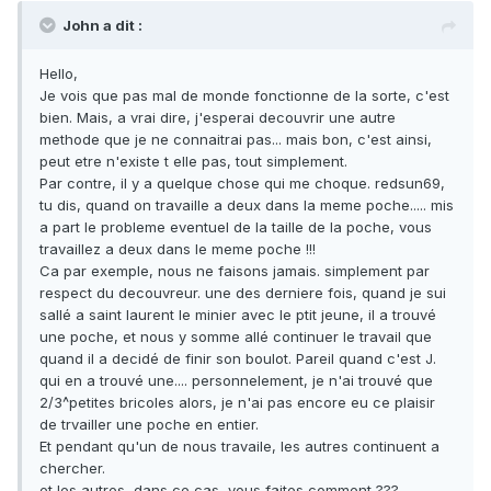
John a dit :
Hello,
Je vois que pas mal de monde fonctionne de la sorte, c'est
bien. Mais, a vrai dire, j'esperai decouvrir une autre
methode que je ne connaitrai pas... mais bon, c'est ainsi,
peut etre n'existe t elle pas, tout simplement.
Par contre, il y a quelque chose qui me choque. redsun69,
tu dis, quand on travaille a deux dans la meme poche..... mis
a part le probleme eventuel de la taille de la poche, vous
travaillez a deux dans le meme poche !!!
Ca par exemple, nous ne faisons jamais. simplement par
respect du decouvreur. une des derniere fois, quand je sui
sallé a saint laurent le minier avec le ptit jeune, il a trouvé
une poche, et nous y somme allé continuer le travail que
quand il a decidé de finir son boulot. Pareil quand c'est J.
qui en a trouvé une.... personnelement, je n'ai trouvé que
2/3^petites bricoles alors, je n'ai pas encore eu ce plaisir
de trvailler une poche en entier.
Et pendant qu'un de nous travaile, les autres continuent a
chercher.
et les autres, dans ce cas, vous faites comment ???