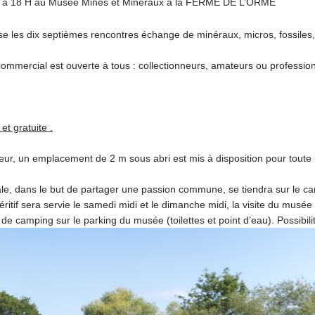
 à 18 H au Musée Mines et Minéraux à la FERME DE L’ORME
 les dix septièmes rencontres échange de minéraux, micros, fossiles, p
commercial est ouverte à tous : collectionneurs, amateurs ou professi
et gratuite .
ieur, un emplacement de 2 m sous abri est mis à disposition pour toute i
ale, dans le but de partager une passion commune, se tiendra sur le c
éritif sera servie le samedi midi et le dimanche midi, la visite du musée 
 de camping sur le parking du musée (toilettes et point d’eau). Possibili