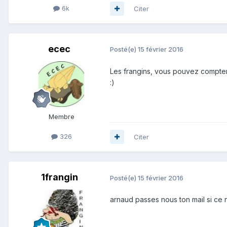
6k
Citer
ecec
Posté(e)
15 février 2016
Les frangins, vous pouvez compter s
:)
Membre
326
Citer
1frangin
Posté(e)
15 février 2016
arnaud passes nous ton mail si ce n'e