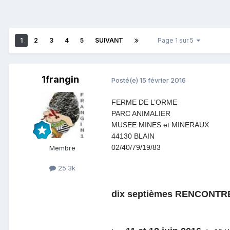
1
2
3
4
5
SUIVANT
Page 1 sur 5
1frangin
Posté(e)
15 février 2016
FERME DE L’ORME
PARC ANIMALIER
MUSEE MINES et MINERAUX
44130 BLAIN
02/40/79/19/83
Membre
25.3k
dix septièmes RENCONT