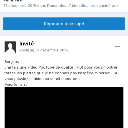
Par Invité
31 décembre 2015
dans
Demandes d' identification de minéraux
Répondre à ce sujet
Invité
Posté(e)
31 décembre 2015
Bonjour,
J'ai fais une vidéo YouTube de qualité ( HD) pour vous montrer
toutes les pierres que je ne connais pas l'espèce minérale... Si
vous pouviez m'aider, sa serait super cool!
Voici le lien :