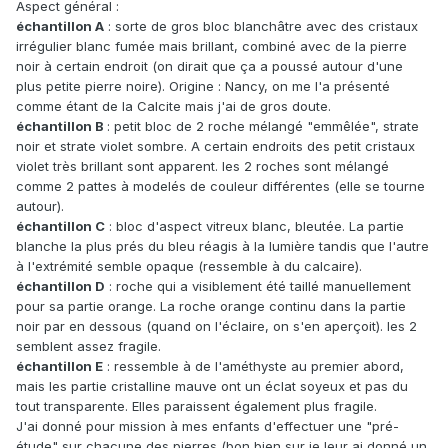
Aspect général :
échantillon A
: sorte de gros bloc blanchâtre avec des cristaux
irrégulier blanc fumée mais brillant, combiné avec de la pierre
noir à certain endroit (on dirait que ça a poussé autour d'une
plus petite pierre noire). Origine : Nancy, on me l'a présenté
comme étant de la Calcite mais j'ai de gros doute.
échantillon B
: petit bloc de 2 roche mélangé "emmêlée", strate
noir et strate violet sombre. A certain endroits des petit cristaux
violet très brillant sont apparent. les 2 roches sont mélangé
comme 2 pattes à modelés de couleur différentes (elle se tourne
autour).
échantillon C
: bloc d'aspect vitreux blanc, bleutée. La partie
blanche la plus prés du bleu réagis à la lumière tandis que l'autre
à l'extrémité semble opaque (ressemble à du calcaire).
échantillon D
: roche qui a visiblement été taillé manuellement
pour sa partie orange. La roche orange continu dans la partie
noir par en dessous (quand on l'éclaire, on s'en aperçoit). les 2
semblent assez fragile.
échantillon E
: ressemble à de l'améthyste au premier abord,
mais les partie cristalline mauve ont un éclat soyeux et pas du
tout transparente. Elles paraissent également plus fragile.
J'ai donné pour mission à mes enfants d'effectuer une "pré-
étude" sur chacune des pierres (bon bien sur je leur ai donné un