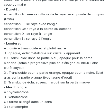
coup de main).
- Dureté
:
échantillon A : semble difficile de le rayer avec pointe de compas
(limite)
échantillon B : se raye avec l'ongle
échantillon C:se raye a la pointe du compas
échantillon D : se raye à l'ongle
échantillon E : se raye à l'ongle
- Lumière :
A : lumière translucide éclat plutôt nacré
B : opaque, éclat métallique sur cristaux apparent
C : Translucide dans sa partie bleu, opaque pour la partie
blanche (semble progressive plus on s'éloigne du bleu). Eclat
plutôt soyeux
D : Translucide pour la partie orange, opaque pour la noire. Eclat
gras sur la partie orange (type jaune d'oeuf)
E : Translucide éclat soyeux marqué sur la partie mauve.
- Morphologie
A : hydiomorphe
B : xénomorphe
C : forme allongé dans un sens
D : xenomorphe