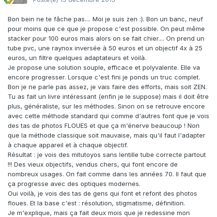
Bon bein ne te fâche pas.... Moi je suis zen :). Bon un banc, neuf
pour moins que ce que je propose c'est possible. On peut même
stacker pour 100 euros mais alors on se fait chier.... On prend un
tube pvc, une raynox inversée à 50 euros et un objectif 4x à 25
euros, un filtre quelques adaptateurs et voilà.
Je propose une solution souple, efficace et polyvalente. Elle va
encore progresser. Lorsque c'est fini je ponds un truc complet.
Bon je ne parle pas assez, je vais faire des efforts, mais soit ZEN.
Tu as fait un livre intéressant (enfin je le suppose) mais il doit être
plus, généraliste, sur les méthodes. Sinon on se retrouve encore
avec cette méthode standard qui comme d'autres font que je vois
des tas de photos FLOUES et que ça m'énerve beaucoup ! Non
que la méthode classique soit mauvaise, mais qu'il faut l'adapter
à chaque appareil et à chaque objectif.
Résultat : je vois des mitutoyos sans lentille tube correcte partout
!!! Des vieux objectifs, vendus chers, qui font encore de
nombreux usages. On fait comme dans les années 70. Il faut que
ça progresse avec des optiques modernes.
Oui voilà, je vois des tas de gens qui font et refont des photos
floues. Et la base c'est : résolution, stigmatisme, définition.
Je m'explique, mais ça fait deux mois que je redessine mon