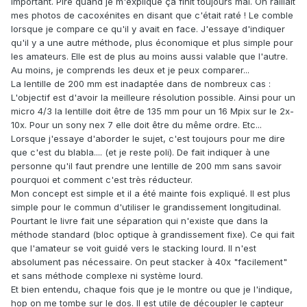
important. Pire quand je m'explique ça finit toujours mal. On raillait
mes photos de cacoxénites en disant que c'était raté ! Le comble
lorsque je compare ce qu'il y avait en face. J'essaye d'indiquer
qu'il y a une autre méthode, plus économique et plus simple pour
les amateurs. Elle est de plus au moins aussi valable que l'autre.
Au moins, je comprends les deux et je peux comparer...
La lentille de 200 mm est inadaptée dans de nombreux cas :
L'objectif est d'avoir la meilleure résolution possible. Ainsi pour un
micro 4/3 la lentille doit être de 135 mm pour un 16 Mpix sur le 2x-
10x. Pour un sony nex 7 elle doit être du même ordre. Etc...
Lorsque j'essaye d'aborder le sujet, c'est toujours pour me dire
que c'est du blabla.... (et je reste poli). De fait indiquer à une
personne qu'il faut prendre une lentille de 200 mm sans savoir
pourquoi et comment c'est très réducteur.
Mon concept est simple et il a été mainte fois expliqué. Il est plus
simple pour le commun d'utiliser le grandissement longitudinal.
Pourtant le livre fait une séparation qui n'existe que dans la
méthode standard (bloc optique à grandissement fixe). Ce qui fait
que l'amateur se voit guidé vers le stacking lourd. Il n'est
absolument pas nécessaire. On peut stacker à 40x "facilement"
et sans méthode complexe ni système lourd.
Et bien entendu, chaque fois que je le montre ou que je l'indique,
hop on me tombe sur le dos. Il est utile de découpler le capteur