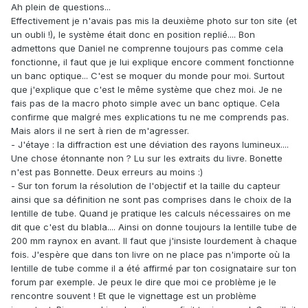
Ah plein de questions...
Effectivement je n'avais pas mis la deuxième photo sur ton site (et
un oubli !), le système était donc en position replié.... Bon
admettons que Daniel ne comprenne toujours pas comme cela
fonctionne, il faut que je lui explique encore comment fonctionne
un banc optique... C'est se moquer du monde pour moi. Surtout
que j'explique que c'est le même système que chez moi. Je ne
fais pas de la macro photo simple avec un banc optique. Cela
confirme que malgré mes explications tu ne me comprends pas.
Mais alors il ne sert à rien de m'agresser.
- J'étaye : la diffraction est une déviation des rayons lumineux....
Une chose étonnante non ? Lu sur les extraits du livre. Bonette
n'est pas Bonnette. Deux erreurs au moins :)
- Sur ton forum la résolution de l'objectif et la taille du capteur
ainsi que sa définition ne sont pas comprises dans le choix de la
lentille de tube. Quand je pratique les calculs nécessaires on me
dit que c'est du blabla.... Ainsi on donne toujours la lentille tube de
200 mm raynox en avant. Il faut que j'insiste lourdement à chaque
fois. J'espère que dans ton livre on ne place pas n'importe où la
lentille de tube comme il a été affirmé par ton cosignataire sur ton
forum par exemple. Je peux le dire que moi ce problème je le
rencontre souvent ! Et que le vignettage est un problème