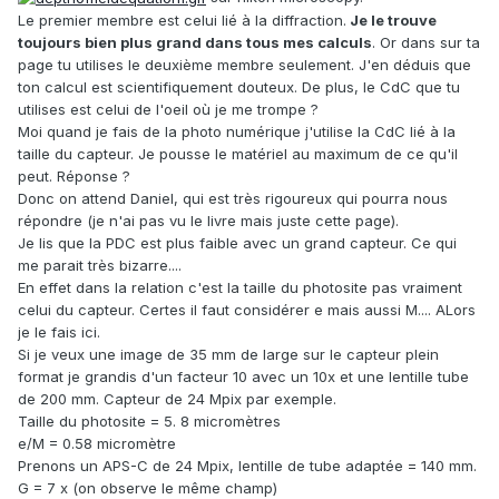
Le premier membre est celui lié à la diffraction.
Je le trouve
toujours bien plus grand dans tous mes calculs
. Or dans sur ta
page tu utilises le deuxième membre seulement. J'en déduis que
ton calcul est scientifiquement douteux. De plus, le CdC que tu
utilises est celui de l'oeil où je me trompe ?
Moi quand je fais de la photo numérique j'utilise la CdC lié à la
taille du capteur. Je pousse le matériel au maximum de ce qu'il
peut. Réponse ?
Donc on attend Daniel, qui est très rigoureux qui pourra nous
répondre (je n'ai pas vu le livre mais juste cette page).
Je lis que la PDC est plus faible avec un grand capteur. Ce qui
me parait très bizarre....
En effet dans la relation c'est la taille du photosite pas vraiment
celui du capteur. Certes il faut considérer e mais aussi M.... ALors
je le fais ici.
Si je veux une image de 35 mm de large sur le capteur plein
format je grandis d'un facteur 10 avec un 10x et une lentille tube
de 200 mm. Capteur de 24 Mpix par exemple.
Taille du photosite = 5. 8 micromètres
e/M = 0.58 micromètre
Prenons un APS-C de 24 Mpix, lentille de tube adaptée = 140 mm.
G = 7 x (on observe le même champ)