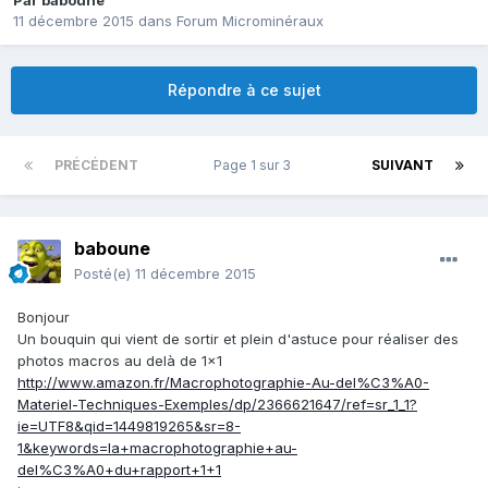
Par
baboune
11 décembre 2015
dans
Forum Microminéraux
Répondre à ce sujet
PRÉCÉDENT
Page 1 sur 3
SUIVANT
baboune
Posté(e)
11 décembre 2015
Bonjour
Un bouquin qui vient de sortir et plein d'astuce pour réaliser des
photos macros au delà de 1x1
http://www.amazon.fr/Macrophotographie-Au-del%C3%A0-
Materiel-Techniques-Exemples/dp/2366621647/ref=sr_1_1?
ie=UTF8&qid=1449819265&sr=8-
1&keywords=la+macrophotographie+au-
del%C3%A0+du+rapport+1+1