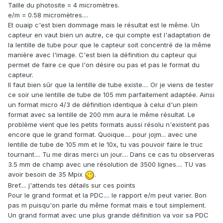
Taille du photosite = 4 micromètres.
e/m = 0.58 micromètres....
Et ouaip c'est bien dommage mais le résultat est le même. Un
capteur en vaut bien un autre, ce qui compte est l'adaptation de
la lentille de tube pour que le capteur soit concentré de la même
manière avec l'image. C'est bien la définition du capteur qui
permet de faire ce que l'on désire ou pas et pas le format du
capteur.
Il faut bien sûr que la lentille de tube existe.... Or je viens de tester
ce soir une lentille de tube de 105 mm parfaitement adaptée. Ainsi
un format micro 4/3 de définition identique à celui d'un plein
format avec sa lentille de 200 mm aura le même résultat. Le
problème vient que les petits formats aussi résolu n'existent pas
encore que le grand format. Quoique.... pour jojm... avec une
lentille de tube de 105 mm et le 10x, tu vas pouvoir faire le truc
tournant.... Tu me diras merci un jour.... Dans ce cas tu observeras
3.5 mm de champ avec une résolution de 3500 lignes.... TU vas
avoir besoin de 35 Mpix
.
Bref.... j'attends tes détails sur ces points
Pour le grand format et la PDC.... le rapport e/m peut varier. Bon
pas m puisqu'on parle du même format mais e tout simplement.
Un grand format avec une plus grande définition va voir sa PDC