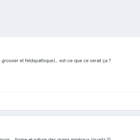
 grossier et feldspathique)... est-ce que ce serait ça ?
avoir ... forme et nature des grains minéraux (quartz ?)