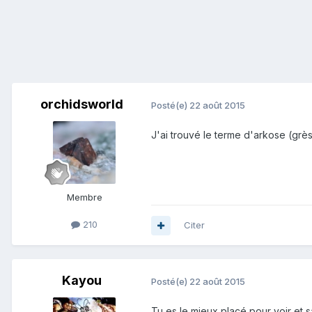
orchidsworld
Posté(e)
22 août 2015
J'ai trouvé le terme d'arkose (grès
Membre
210
Citer
Kayou
Posté(e)
22 août 2015
Tu es le mieux placé pour voir et s