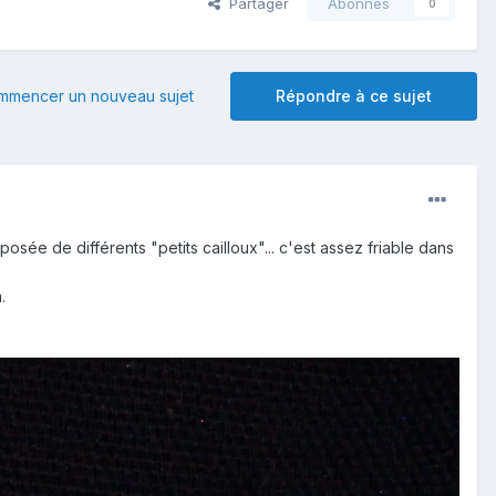
Partager
Abonnés
0
mmencer un nouveau sujet
Répondre à ce sujet
sée de différents "petits cailloux"... c'est assez friable dans
.