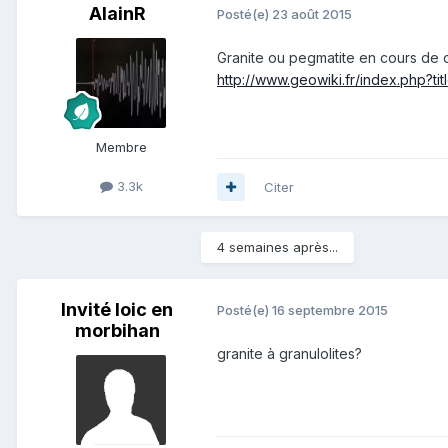
AlainR
Posté(e)
23 août 2015
Granite ou pegmatite en cours de 
http://www.geowiki.fr/index.php?t
Membre
3.3k
Citer
4 semaines après...
Invité loic en
Posté(e)
16 septembre 2015
morbihan
granite à granulolites?