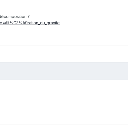
décomposition ?
itle=Alt%C3%A9ration_du_granite