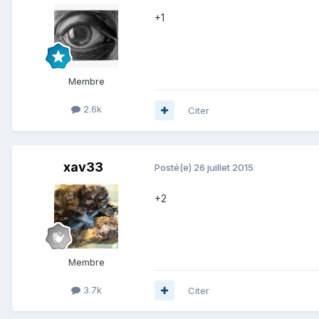
+1
Membre
2.6k
Citer
xav33
Posté(e)
26 juillet 2015
+2
Membre
3.7k
Citer