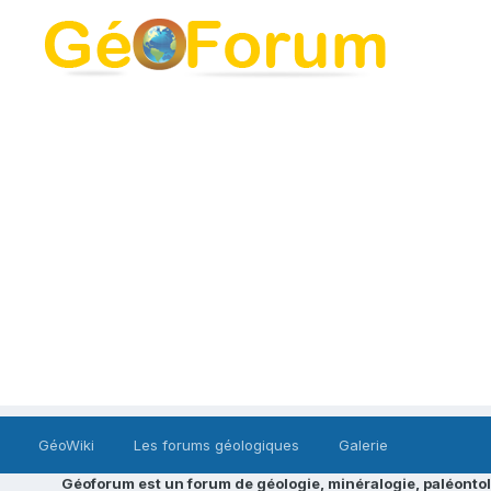
GéoWiki
Les forums géologiques
Galerie
Géoforum est un forum de géologie, minéralogie, paléontol