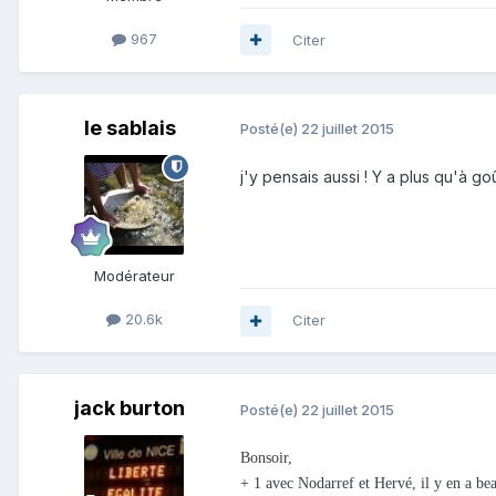
967
Citer
le sablais
Posté(e)
22 juillet 2015
j'y pensais aussi ! Y a plus qu'à go
Modérateur
20.6k
Citer
jack burton
Posté(e)
22 juillet 2015
Bonsoir,
+ 1 avec Nodarref et Hervé, il y en a be