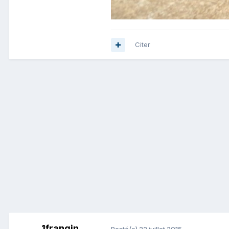
Citer
1frangin
Posté(e)
22 juillet 2015