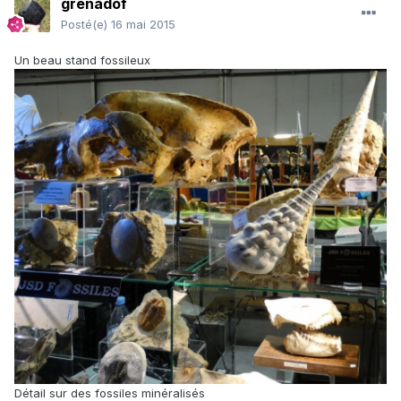
grenadof
Posté(e)
16 mai 2015
Un beau stand fossileux
Détail sur des fossiles minéralisés