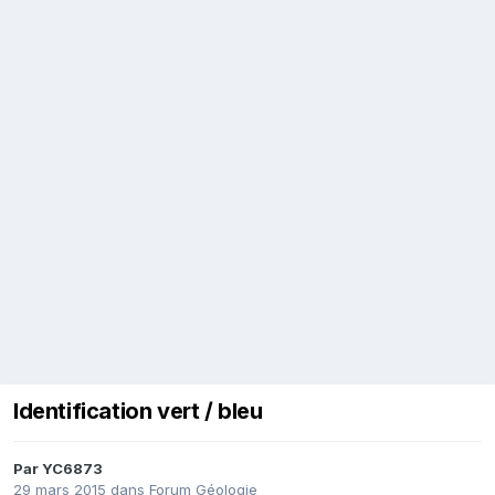
Identification vert / bleu
Par
YC6873
29 mars 2015
dans
Forum Géologie