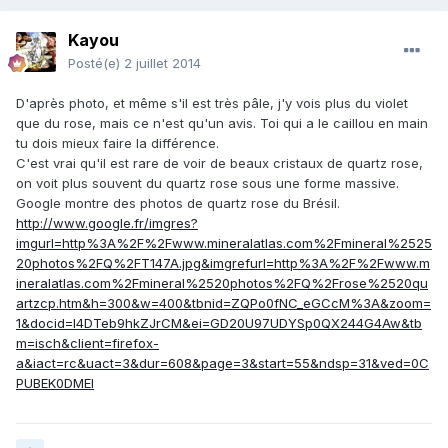
Kayou
Posté(e)
2 juillet 2014
D'après photo, et même s'il est très pâle, j'y vois plus du violet
que du rose, mais ce n'est qu'un avis. Toi qui a le caillou en main
tu dois mieux faire la différence.
C'est vrai qu'il est rare de voir de beaux cristaux de quartz rose,
on voit plus souvent du quartz rose sous une forme massive.
Google montre des photos de quartz rose du Brésil.
http://www.google.fr/imgres?
imgurl=http%3A%2F%2Fwww.mineralatlas.com%2Fmineral%2525
20photos%2FQ%2FT147A.jpg&imgrefurl=http%3A%2F%2Fwww.m
ineralatlas.com%2Fmineral%2520photos%2FQ%2Frose%2520qu
artzcp.htm&h=300&w=400&tbnid=ZQPo0fNC_eGCcM%3A&zoom=
1&docid=l4DTeb9hkZJrCM&ei=GD20U97UDYSp0QX244G4Aw&tb
m=isch&client=firefox-
a&iact=rc&uact=3&dur=608&page=3&start=55&ndsp=31&ved=0C
PUBEK0DMEI