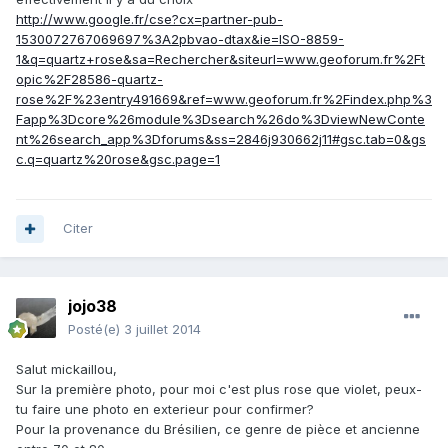
http://www.google.fr/cse?cx=partner-pub-
1530072767069697%3A2pbvao-dtax&ie=ISO-8859-
1&q=quartz+rose&sa=Rechercher&siteurl=www.geoforum.fr%2Ft
opic%2F28586-quartz-
rose%2F%23entry491669&ref=www.geoforum.fr%2Findex.php%3
Fapp%3Dcore%26module%3Dsearch%26do%3DviewNewConte
nt%26search_app%3Dforums&ss=2846j930662j11#gsc.tab=0&gs
c.q=quartz%20rose&gsc.page=1
Citer
jojo38
Posté(e)
3 juillet 2014
Salut mickaillou,
Sur la première photo, pour moi c'est plus rose que violet, peux-
tu faire une photo en exterieur pour confirmer?
Pour la provenance du Brésilien, ce genre de pièce et ancienne