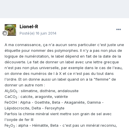
Lionel-R
Posté(e)
16 juin 2014
A ma connaissance, ça n'a aucun sens particulier c'est juste une
étiquette pour nommer des polymorphes. Il n'y a pas non plus de
logique de numérotation, le label dépend en fait de la date de la
découverte. Le fait de donner un label avec une lettre grecque
n'est pas non plus universelle, par exemple dans le cas de l'eau,
on donne des numéros de I à X et ce n'est pas du tout dans
l'ordre. Et on donne aussi un label quand on a la "flemme" de
donner un autre nom :
Al
SiO
: silimatine, disthène, andalousite
2
5
CaCO
: calcite, aragonite, vatérite
3
FeOOH : Alpha - Goethite, Beta - Akaganéite, Gamma -
Lépidocrocite, Delta - Feroxyhyte
Parfois la chimie minéral vient mettre son grain de sel avec
l'oxyde de fer III
Fe
O
: alpha - Hématite, Beta - c'est pas un minéral reconnu,
2
3