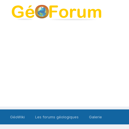
GéoWiki
Les forums géologiques
Galerie