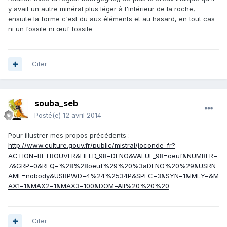
y avait un autre minéral plus léger à l'intérieur de la roche,
ensuite la forme c'est du aux éléments et au hasard, en tout cas
ni un fossile ni œuf fossile
Citer
souba_seb
Posté(e)
12 avril 2014
Pour illustrer mes propos précédents :
http://www.culture.gouv.fr/public/mistral/joconde_fr?
ACTION=RETROUVER&FIELD_98=DENO&VALUE_98=oeuf&NUMBER=
7&GRP=0&REQ=%28%28oeuf%29%20%3aDENO%20%29&USRN
AME=nobody&USRPWD=4%24%2534P&SPEC=3&SYN=1&IMLY=&M
AX1=1&MAX2=1&MAX3=100&DOM=All%20%20%20
Citer