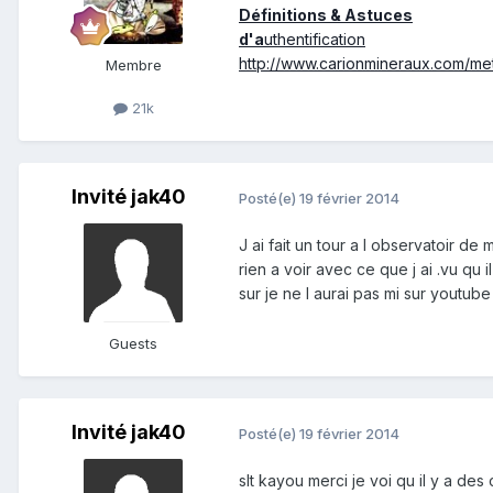
Définitions & Astuces
d'a
uthentification
http://www.carionmineraux.com/met
Membre
21k
Invité jak40
Posté(e)
19 février 2014
J ai fait un tour a l observatoir de
rien a voir avec ce que j ai .vu qu
sur je ne l aurai pas mi sur youtube 
Guests
Invité jak40
Posté(e)
19 février 2014
slt kayou merci je voi qu il y a de