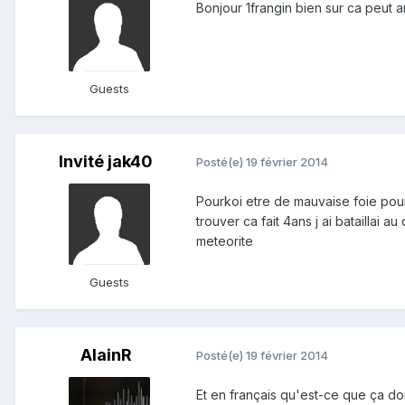
Bonjour 1frangin bien sur ca peut 
Guests
Invité jak40
Posté(e)
19 février 2014
Pourkoi etre de mauvaise foie pour 
trouver ca fait 4ans j ai bataillai 
meteorite
Guests
AlainR
Posté(e)
19 février 2014
Et en français qu'est-ce que ça d