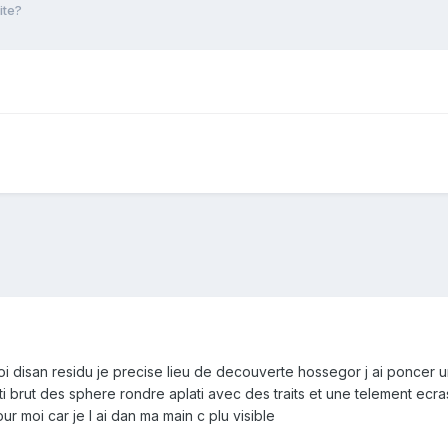
ite?
oi disan residu je precise lieu de decouverte hossegor j ai poncer u
parti brut des sphere rondre aplati avec des traits et une telement 
ur moi car je l ai dan ma main c plu visible