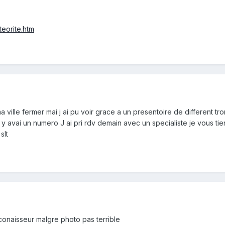
eorite.htm
 ma ville fermer mai j ai pu voir grace a un presentoire de different t
 il y avai un numero J ai pri rdv demain avec un specialiste je vous 
slt
s conaisseur malgre photo pas terrible