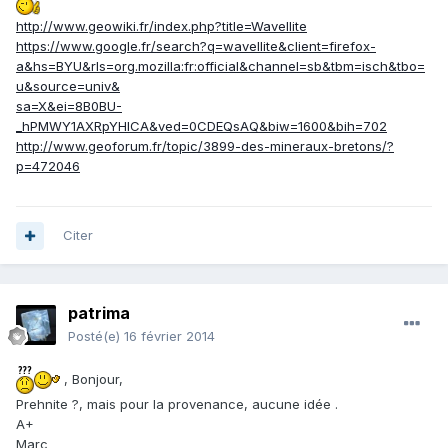
http://www.geowiki.fr/index.php?title=Wavellite
https://www.google.fr/search?q=wavellite&client=firefox-
a&hs=BYU&rls=org.mozilla:fr:official&channel=sb&tbm=isch&tbo=
u&source=univ&
sa=X&ei=8B0BU-
_hPMWY1AXRpYHICA&ved=0CDEQsAQ&biw=1600&bih=702
http://www.geoforum.fr/topic/3899-des-mineraux-bretons/?
p=472046
Citer
patrima
Posté(e)
16 février 2014
, Bonjour,
Prehnite ?, mais pour la provenance, aucune idée .
A+
Marc