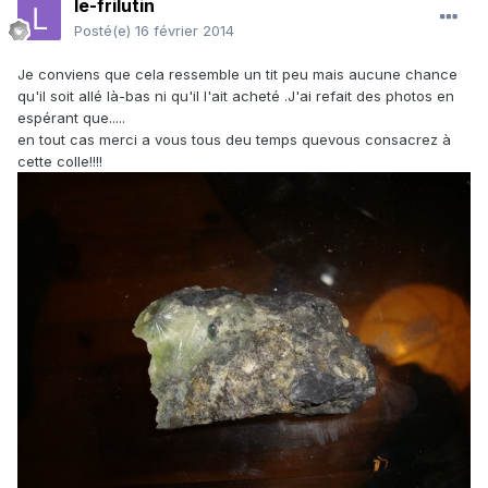
le-frilutin
Posté(e)
16 février 2014
Je conviens que cela ressemble un tit peu mais aucune chance
qu'il soit allé là-bas ni qu'il l'ait acheté .J'ai refait des photos en
espérant que.....
en tout cas merci a vous tous deu temps quevous consacrez à
cette colle!!!!