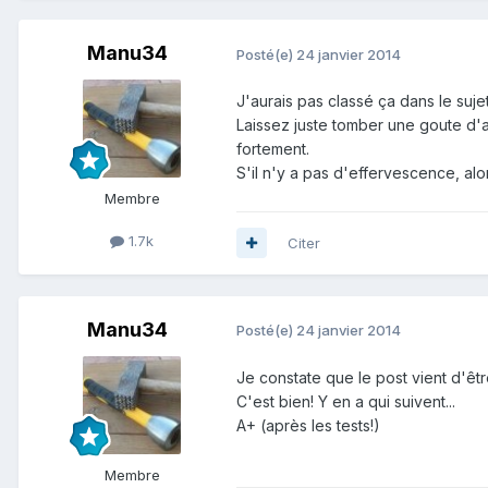
Manu34
Posté(e)
24 janvier 2014
J'aurais pas classé ça dans le sujet
Laissez juste tomber une goute d'ac
fortement.
S'il n'y a pas d'effervescence, alor
Membre
1.7k
Citer
Manu34
Posté(e)
24 janvier 2014
Je constate que le post vient d'êt
C'est bien! Y en a qui suivent...
A+ (après les tests!)
Membre