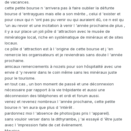
de vacances.
cette petite bourse n 'arrivera pas à faire oublier la défunte
bourse d 'entraygues mais elle a son mérite , celui d 'exister et
pour ceux qui n 'ont pas pu venir ou qui auraient dû, ce n est qu
'un au revoir et une incitation à venir l 'année prochaine.de plus ,
il y a sur place un joli pôle d 'attraction avec le musée de
minéralogie local, riche en systématique de minéraux et de sites
locaux.
ce pôle d 'attraction est à l 'origine de cette bourse et j 'en
remercie les organisateurs et je reviendrais sans doute l 'année
prochaine.
amicaux remerciements à nozels pour son hôspitalité avec une
envie d 'y revenir dans le coin même sans les minéraux juste
pour le tourisme.
en tout cas , un bon moment de passé et une déconnexion
nécessaire par rapport à la vie trépidante et aussi une
déconnexion des téléphones et ordi et forum aussi.
venez et revenez nombreux l 'année prochaine, cette petite
bourse n 'en aura que plus d 'intérêt .
pardonnez moi l 'absence de photos(pas pris l 'appareil).
sans vouloir verser dans la dithyrambe, j 'ai essayé d 'être juste
avec l 'impression faite de cet évènement.
Maurice