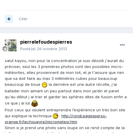
Citer
pierrelefoudespierres
Posté(e)
29 octobre 2013
salut kayou, non pour la concentration je suis désolé j'aurait du
préciser, seul les 3 premières photos sont des possibles micro-
météorites, elles proviennent de mon toit, et je t'assure que rien
que sa doit faire au max 3 millimètres cubes pour beaucoup
beaucoup de boue
la dernière est une autre récolte, j'ai
ballader mon aimant un peu partout dans mon jardin et pareil
qu'au début j ai trier et garder les sphères dites de fusion enfin a
ce que j ai lut
Pour ceux qui veulent entreprendre l’expérience un très bon site
qui explique la technique
:
http://rondi.pagesperso-
orange.fr/techoueyre/micrometeor.htm
Sinon si je prend une photo sans loupe on se rend compte de la