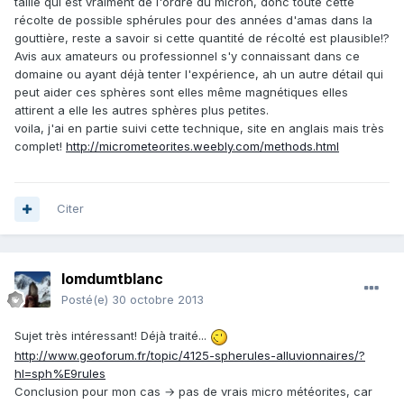
taille qui est vraiment de l'ordre du micron, donc toute cette
récolte de possible sphérules pour des années d'amas dans la
gouttière, reste a savoir si cette quantité de récolté est plausible!?
Avis aux amateurs ou professionnel s'y connaissant dans ce
domaine ou ayant déjà tenter l'expérience, ah un autre détail qui
peut aider ces sphères sont elles même magnétiques elles
attirent a elle les autres sphères plus petites.
voila, j'ai en partie suivi cette technique, site en anglais mais très
complet!
http://micrometeorites.weebly.com/methods.html
Citer
lomdumtblanc
Posté(e)
30 octobre 2013
Sujet très intéressant! Déjà traité...
http://www.geoforum.fr/topic/4125-spherules-alluvionnaires/?
hl=sph%E9rules
Conclusion pour mon cas → pas de vrais micro météorites, car