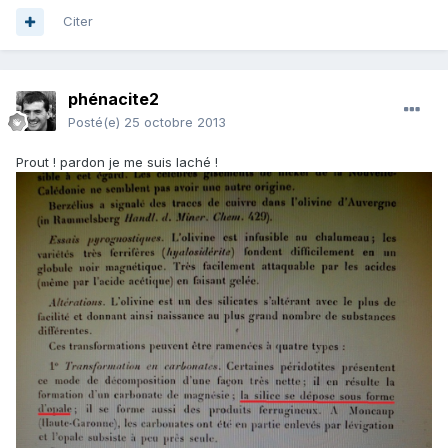
Citer
phénacite2
Posté(e)
25 octobre 2013
Prout ! pardon je me suis laché !