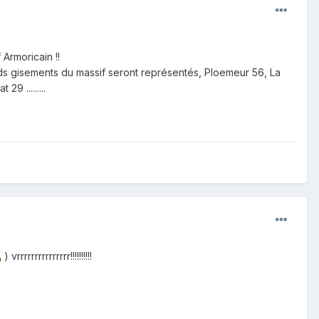
Armoricain !!
ands gisements du massif seront représentés, Ploemeur 56, La
 .........
) vrrrrrrrrrrrrrrr!!!!!!!!!!