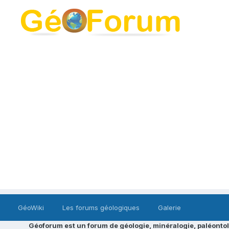
GéoWiki
Les forums géologiques
Galerie
Géoforum est un forum de géologie, minéralogie, paléontol