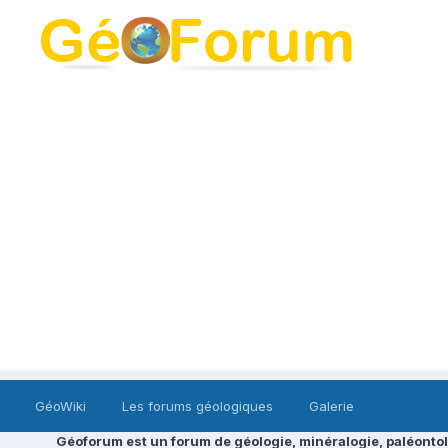
GéoWiki
Les forums géologiques
Galerie
Géoforum est un forum de géologie, minéralogie, paléontol