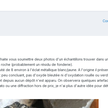
Co
aite vous soumettre deux photos d'un échantillons trouver dans un 
e roche (probablement un résidu de fonderie).
sité de 8 environ à l'éclat métallique blanc/jaune. A l'origine il pré
st peu concluant, pas d'oxyde bleutée ni d'oxydation rouille ou verd
n et depuis aucun dépôt n'est apparu. On observera quelques artefact
to ou une diffraction hors de prix, je n'ai plus d'autre idée pour dé