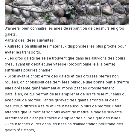
J
'aimerai bien connaître les aires de répartition de ces murs en gros
galets.
Partant des idées suivantes:
- Autrefois on utilisait les matériaux disponibles les plus proche pour
éviter les transports.
- Les gros galets ne se se trouvent que dans les alluvions des cours
d'eau ayant un débit et une vitesse (proportionnelle à la pente)
suffisants pour les charrier;
- Si on avait le choix entre des galets et des grosses pierres non
roulées, on choisissait ces dernières puisque une bonne partie d'entre
elles présente généralement au moins 2 faces grossièrement
parallèles, ce qui permet de les empiler et de les faire le mur sans ou
avec peu de mortier. Tandis qu'avec des galets arrondis et c'est
beaucoup difficile à faire et il faut beaucoup plus de mortier. Il faut
attendre que le mortier soit pris avant de mettre la rangée suivante.
Autrement dit c'est plus facile d'empiler des cubes que des billes.
- Il faut roches dures dans les bassins d'alimentation pour faire des
galets résistants,