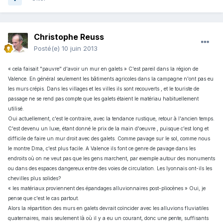
Christophe Reuss
Posté(e)
10 juin 2013
« cela faisait "pauvre" d'avoir un mur en galets » C'est pareil dans la région de
Valence. En général seulement les bâtiments agricoles dans la campagne n'ont pas eu
les murs crépis. Dans les villages et les villes ils sont recouverts , et le touriste de
passage ne se rend pas compte que les galets étaient le matériau habituellement
utilisé.
Oui actuellement, c'est le contraire, avec la tendance rustique, retour à l'ancien temps.
C'est devenu un luxe, étant donné le prix de la main d'oeuvre , puisque c'est long et
difficile de faire un mur droit avec des galets. Comme pavage sur le sol, comme nous
le montre Dma, c'est plus facile. A Valence ils font ce genre de pavage dans les
endroits où on ne veut pas que les gens marchent, par exemple autour des monuments
ou dans des espaces dangereux entre des voies de circulation. Les lyonnais ont-ils les
chevilles plus solides?
« les matériaux proviennent des épandages alluvionnaires post-pliocènes » Oui, je
pense que c'est le cas partout.
Alors la répartition des murs en galets devrait coïncider avec les alluvions fluviatiles
quaternaires, mais seulement là où il y a eu un courant, donc une pente, suffisants