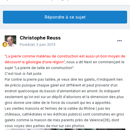
Répondre à ce sujet
Christophe Reuss
Posté(e)
3 juin 2013
"La pierre comme mat
ér
iau de construction est aussi un bon moyen de
découvrir la géologie d'une région"
, nou
s
a dit N
ext
en commençant le
sujet "
L
a pierre de taille en construction".
C'est tout-à-fait juste.
Par contre la pierre pas taillée, je veux dire les galets, n'indiquent rien
de précis puisque chaque galet est différent et peut provenir d'un
endroit quelconque du bassin d'alimentation en amont. Ils indiquent
seulement qu'on est sur un dépôt d'alluvions et la dimension des plus
gros donne une idée de le force du courant qui les a apportés.
Les vieilles maisons et fermes de la vallée du Rhône (
pas les
châteaux, cathédrales ni les édifices publics)
sont construites en gros
galets comme la maison de mes parents près de Valence(26), dont
vous voyez des parties de mur sur ces photos: