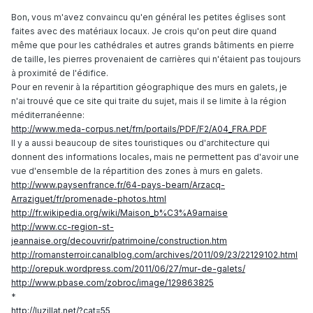
Bon, vous m'avez convaincu qu'en général les petites églises sont
faites avec des matériaux locaux. Je crois qu'on peut dire quand
même que pour les cathédrales et autres grands bâtiments en pierre
de taille, les pierres provenaient de carrières qui n'étaient pas toujours
à proximité de l'édifice.
Pour en revenir à la répartition géographique des murs en galets, je
n'ai trouvé que ce site qui traite du sujet, mais il se limite à la région
méditerranéenne:
http://www.meda-corpus.net/frn/portails/PDF/F2/A04_FRA.PDF
Il y a aussi beaucoup de sites touristiques ou d'architecture qui
donnent des informations locales, mais ne permettent pas d'avoir une
vue d'ensemble de la répartition des zones à murs en galets.
http://www.paysenfrance.fr/64-pays-bearn/Arzacq-
Arraziguet/fr/promenade-photos.html
http://fr.wikipedia.org/wiki/Maison_b%C3%A9arnaise
http://www.cc-region-st-
jeannaise.org/decouvrir/patrimoine/construction.htm
http://romansterroir.canalblog.com/archives/2011/09/23/22129102.html
http://orepuk.wordpress.com/2011/06/27/mur-de-galets/
http://www.pbase.com/zobroc/image/129863825
*
http://luzillat.net/?cat=55