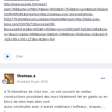
http://www.google.fr/imgres
?
start=158&safe=off&hl=fr&biw=1600&bih=754&tbm=isch&tbnid=NgQvh
I3ORHXROM:&imgrefurl=http://chateau.over-blog.net/article-
5052776.html&docid=uJwbepoYgju6xM&imgurl=http://idata.over-
blog.com/1/20/16/72/bocsozel/38-
Bocsozel04.jpg&w=600&h=450&ei=soyvUdGtOeKF4gSdloCABg&zoo
m=1&iact=rc&dur=688&page=5&tbnh=148&tbnw=192&ndsp=42&ved=1t
:429,r:89,s:100,i:271&tx=82&ty=104
Citer
thomas.s
Posté(e)
8 juin 2013
A 15 kilomètres de chez moi , on voit souvent de vieilles
constructions possédant des murs totalement fait en galets ou en
blocs de silex mais elles sont
aussi construites avec d autres matériaux ( tuffeaux , briques , ...
) .