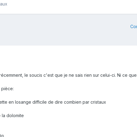
raux
Co
 récemment, le soucis c'est que je ne sais rien sur celui-ci. Ni ce qu
 pièce:
cette en losange difficile de dire combien par cristaux
e la dolomite
0g.