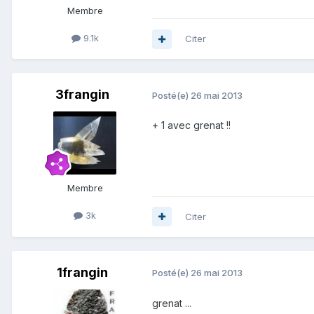
Membre
9.1k
Citer
3frangin
Posté(e)
26 mai 2013
+ 1 avec grenat !!
Membre
3k
Citer
1frangin
Posté(e)
26 mai 2013
grenat ...