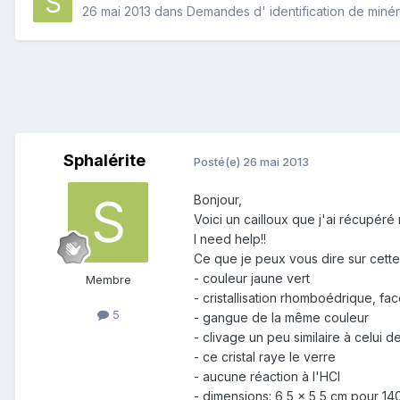
26 mai 2013
dans
Demandes d' identification de miné
Sphalérite
Posté(e)
26 mai 2013
Bonjour,
Voici un cailloux que j'ai récupéré
I need help!!
Ce que je peux vous dire sur cette
- couleur jaune vert
Membre
- cristallisation rhomboédrique, fa
5
- gangue de la même couleur
- clivage un peu similaire à celui d
- ce cristal raye le verre
- aucune réaction à l'HCl
- dimensions: 6,5 x 5,5 cm pour 14