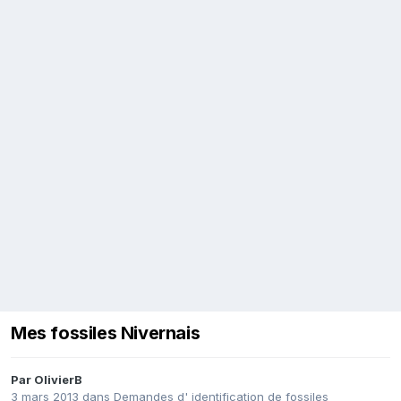
Mes fossiles Nivernais
Par
OlivierB
3 mars 2013
dans
Demandes d' identification de fossiles