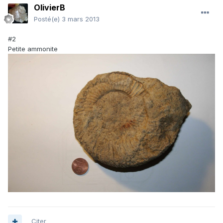
OlivierB
Posté(e)
3 mars 2013
#2
Petite ammonite
Citer