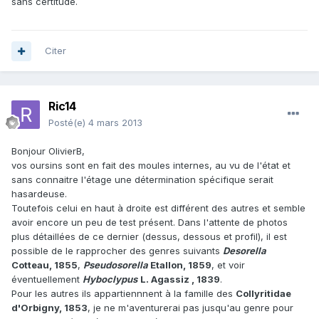
sans certitude.
Citer
Ric14
Posté(e)
4 mars 2013
Bonjour OlivierB,
vos oursins sont en fait des moules internes, au vu de l'état et
sans connaitre l'étage une détermination spécifique serait
hasardeuse.
Toutefois celui en haut à droite est différent des autres et semble
avoir encore un peu de test présent. Dans l'attente de photos
plus détaillées de ce dernier (dessus, dessous et profil), il est
possible de le rapprocher des genres suivants
Desorella
Cotteau, 1855
,
Pseudosorella
Etallon, 1859
, et voir
éventuellement
Hyboclypus
L. Agassiz , 1839
.
Pour les autres ils appartiennnent à la famille des
Collyritidae
d'Orbigny, 1853
, je ne m'aventurerai pas jusqu'au genre pour