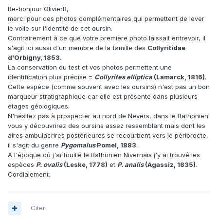
Re-bonjour OlivierB,
merci pour ces photos complémentaires qui permettent de lever
le voile sur l'identité de cet oursin.
Contrairement à ce que votre première photo laissait entrevoir, il
s'agit ici aussi d'un membre de la famille des
Collyritidae
d'Orbigny, 1853.
La conservation du test et vos photos permettent une
identification plus précise =
Collyrites elliptica
(Lamarck, 1816)
.
Cette espèce (comme souvent avec les oursins) n'est pas un bon
marqueur stratigraphique car elle est présente dans plusieurs
étages géologiques.
N'hésitez pas à prospecter au nord de Nevers, dans le Bathonien
vous y découvrirez des oursins assez ressemblant mais dont les
aires ambulacrires postérieures se recourbent vers le périprocte,
il s'agit du genre
Pygomalus
Pomel, 1883
.
A l'époque où j'ai fouillé le Bathonien Nivernais j'y ai trouvé les
espèces
P. ovalis
(Leske, 1778)
et
P. analis
(Agassiz, 1835)
.
Cordialement.
Citer