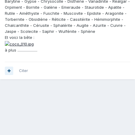
Barytine - Gypse - Chrysocolle - Disthène - Vanadinite - Réalgar -
Orpiment - Bornite - Galène - Emeraude - Staurotide - Apatite -
Rutile - Améthyste - Fuschite - Muscovite - Epidote - Aragonite -
Torbernite - Obsidiène - Réticite - Cassitérite - Hémimorphite -
Chalcanthite - Cérusite - Sphalérite - Augite - Azurite - Cuivre -
Jaspe - Scolecite - Saphir - Wulfénite - Sphène
Et voici la bête :
à plus ......................
Citer