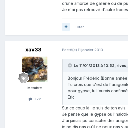
d'une amorce de gallerie ou de puit
Je n'ai pas retrouvé d'autre traces 
Citer
xav33
Posté(e)
11 janvier 2013
Le 11/01/2013 à 10:52, rives_3
Bonjour Frédéric (Bonne année à
Tu crois que c'est de l'aragonit
Membre
pour gypse, tu l'aurais confirmé
Eric
3.7k
Sur ce coup là, je suis de ton avis.
Je pense que le gypse ou l'halotric
J'ai jamais pu constater des arago
je ne dis pas qu'il ne peux pas y a