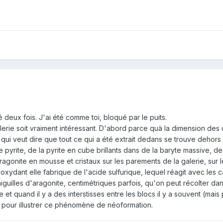
é deux fois. J'ai été comme toi, bloqué par le puits.
erie soit vraiment intéressant. D'abord parce quà la dimension des d
e qui veut dire que tout ce qui a été extrait dedans se trouve dehors
 pyrite, de la pyrite en cube brillants dans de la baryte massive, d
aragonite en mousse et cristaux sur les parements de la galerie, sur le
s'oxydant elle fabrique de l'acide sulfurique, lequel réagit avec le
aiguilles d'aragonite, centimétriques parfois, qu'on peut récolter dan
et quand il y a des interstisses entre les blocs il y a souvent (mai
rt pour illustrer ce phénomène de néoformation.