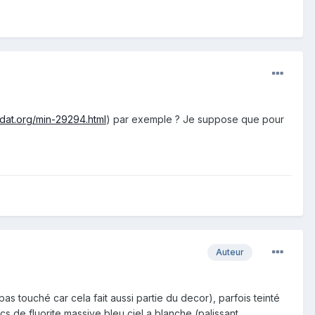
ndat.org/min-29294.html
) par exemple ? Je suppose que pour
Auteur
as touché car cela fait aussi partie du decor), parfois teinté
s de fluorite massive bleu ciel a blanche (palissant