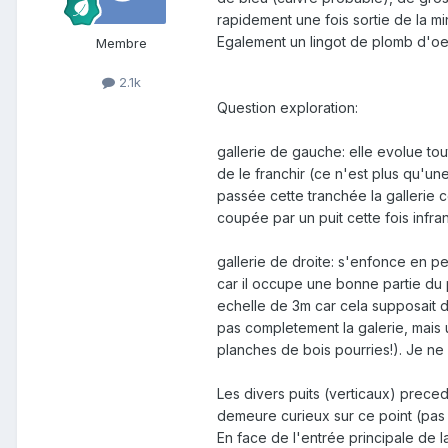
rapidement une fois sortie de la mi
Egalement un lingot de plomb d'oeuv
Membre
2.1k
Question exploration:
gallerie de gauche: elle evolue tou
de le franchir (ce n'est plus qu'u
passée cette tranchée la gallerie
coupée par un puit cette fois infra
gallerie de droite: s'enfonce en pe
car il occupe une bonne partie du 
echelle de 3m car cela supposait d
pas completement la galerie, mais u
planches de bois pourries!). Je n
Les divers puits (verticaux) prece
demeure curieux sur ce point (pas 
En face de l'entrée principale de l