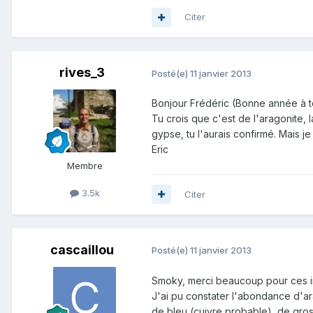
Citer
rives_3
Posté(e)
11 janvier 2013
Bonjour Frédéric (Bonne année à to
Tu crois que c'est de l'aragonite, 
gypse, tu l'aurais confirmé. Mais je
Eric
Membre
3.5k
Citer
cascaillou
Posté(e)
11 janvier 2013
Smoky, merci beaucoup pour ces i
J'ai pu constater l'abondance d'ara
de bleu (cuivre probable), de gros 