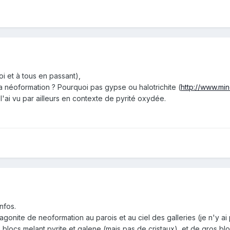
i et à tous en passant),
la néoformation ? Pourquoi pas gypse ou halotrichite (
http://www.mi
 l'ai vu par ailleurs en contexte de pyrité oxydée.
nfos.
gonite de neoformation au parois et au ciel des galleries (je n'y ai p
blocs melant pyrite et galene (mais pas de cristaux), et de gros bloc