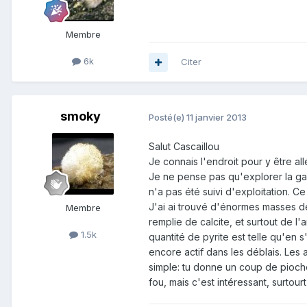
Membre
6k
Citer
smoky
Posté(e)
11 janvier 2013
Salut Cascaillou
Je connais l'endroit pour y être all
Je ne pense pas qu'explorer la gal
n'a pas été suivi d'exploitation. C
J'ai ai trouvé d'énormes masses de
Membre
remplie de calcite, et surtout de l'
1.5k
quantité de pyrite est telle qu'en 
encore actif dans les déblais. Les 
simple: tu donne un coup de pioche 
fou, mais c'est intéressant, surtou