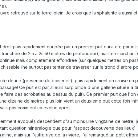
ne).
re retrouvé sur le terre-plein. Je crois que la sphalerite a aussi et
t droit puis rapidement coupée par un premier puit qui a ete partiel
ne tranchée de 2m a 2m50 metres de profondeur), mais en marchant s
 continue mais completement effondrée (sur quelques metres on pass
nchissable (ne surtout pas tenter de traverser sur le tronc d'arbre 
nte douce (presence de boiseries), puis rapidement on croise un puit 
passage! Ce puit est par aileurs surplombé d'une gallerie située a 
e faire des acrobaties au dessus du puit). Ce premier puit que l'on
ne dizaine de metres plus loin vient un deuxieme puit cette fois infr
e sais pas comment ca evolue apres.
demment evoqués descendent d'au moins une vingtaine de metre, je n
tant question mineralogie que pour l'aspect decouverte des lieux)
a mine, mais sur l'autre rive de la riviere, j'ai remarqué un petit e