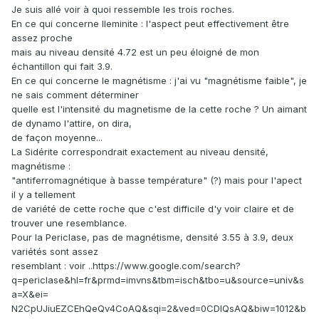
Je suis allé voir à quoi ressemble les trois roches.
En ce qui concerne Ileminite : l'aspect peut effectivement être
assez proche
mais au niveau densité 4.72 est un peu éloigné de mon
échantillon qui fait 3.9.
En ce qui concerne le magnétisme : j'ai vu "magnétisme faible", je
ne sais comment déterminer
quelle est l'intensité du magnetisme de la cette roche ? Un aimant
de dynamo l'attire, on dira,
de façon moyenne...
La Sidérite correspondrait exactement au niveau densité,
magnétisme :
"antiferromagnétique à basse température" (?) mais pour l'apect
il y a tellement
de variété de cette roche que c'est difficile d'y voir claire et de
trouver une resemblance.
Pour la Periclase, pas de magnétisme, densité 3.55 à 3.9, deux
variétés sont assez
resemblant : voir ..https://www.google.com/search?
q=periclase&hl=fr&prmd=imvns&tbm=isch&tbo=u&source=univ&s
a=X&ei=
N2CpUJiuEZCEhQeQv4CoAQ&sqi=2&ved=0CDIQsAQ&biw=1012&b