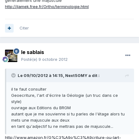
généralement une majuscule
http://jlamek.free.fr/Ortho/terminologie.html
Citer
le sablais
Posté(e)
9 octobre 2012
Le 09/10/2012 à 14:15, Next50MY a dit :
il te faut consulter
Geoecriture, l'art d'écrire la Géologie (un truc dans ce
style)
ouvrage aux Editions du BRGM
autant que je me souvienne si tu parles de l'étage alors tu
mets une majuscule aux deux
en tant qu'adjectif tu ne mettrais pas de majuscule...
http://www.amazon.fr/G%C3%A9o%C3%A9criture-ou-lart-