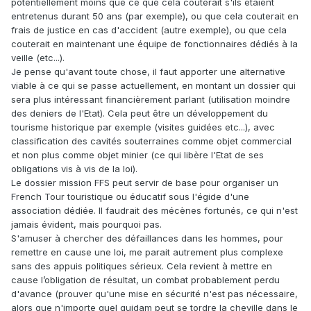
potentiellement moins que ce que cela couterait s'ils étaient
entretenus durant 50 ans (par exemple), ou que cela couterait en
frais de justice en cas d'accident (autre exemple), ou que cela
couterait en maintenant une équipe de fonctionnaires dédiés à la
veille (etc...).
Je pense qu'avant toute chose, il faut apporter une alternative
viable à ce qui se passe actuellement, en montant un dossier qui
sera plus intéressant financièrement parlant (utilisation moindre
des deniers de l'Etat). Cela peut être un développement du
tourisme historique par exemple (visites guidées etc...), avec
classification des cavités souterraines comme objet commercial
et non plus comme objet minier (ce qui libère l'Etat de ses
obligations vis à vis de la loi).
Le dossier mission FFS peut servir de base pour organiser un
French Tour touristique ou éducatif sous l'égide d'une
association dédiée. Il faudrait des mécènes fortunés, ce qui n'est
jamais évident, mais pourquoi pas.
S'amuser à chercher des défaillances dans les hommes, pour
remettre en cause une loi, me parait autrement plus complexe
sans des appuis politiques sérieux. Cela revient à mettre en
cause l’obligation de résultat, un combat probablement perdu
d'avance (prouver qu'une mise en sécurité n'est pas nécessaire,
alors que n'importe quel quidam peut se tordre la cheville dans le