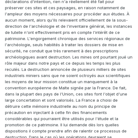
déclarations d'intention, rien n'a réellement été fait pour
préserver ces sites et ces paysages, en raison notamment de
l'ampleur des moyens nécessaires pour procéder aux études. À
aucun moment, alors qu'ils relevaient officiellement de la sous-
direction de l'archéologie et de l'inventaire général, les instances
de tutelle n'ont effectivement pris en compte l'intérêt de ce
patrimoine. L'engorgement chronique des services régionaux de
l'archéologie, seuls habilités à traiter les dossiers de mise en
sécurité, ne conduit que très rarement à des prescriptions
archéologiques avant destruction. Les mines ont pourtant joué un
rôle majeur dans notre pays et ce depuis les temps les plus
reculés. La destruction annoncée de plusieurs milliers de sites
industriels miniers sans que ne soient octroyés aux scientifiques
les moyens de leur mission constitue un manquement à la
convention européenne de Malte signée par la France. De fait,
dans la plupart des pays de l'Union, ces sites font l'objet d'une
large concertation et sont valorisés. La France a choisi de
détruire cette mémoire industrielle au nom du principe de
précaution en injectant à cette fin des financements
considérables qui pourraient être utilisés pour l'étude et la
promotion de ce patrimoine. Il lui demande dès lors quelles
dispositions il compte prendre afin de ralentir ce processus de
destruction. Dans le cas où les opérations devraient se