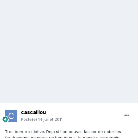
cascaillou
Posté(e)
14 juillet 2011
Tres bonne initiative. Deja si l'on pouvait laisser de coter les
foudroyages ce serait un bon debut. Je pense a un certain