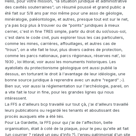
Hello, pour votre mission, "la situation juridique et administrative
des cavités souterraines", un résumé poussé et grand public a
été fait sur 5/8 ans par moi même pour une asso de géologie,
minéralogie, paléontologie, et autres, presque tout est sur le net,
y'a pas bcp plus à trouver ou de "points" juridiques à mieux
cerner, c'est in fine TRES simple, partir du droit du sol/sous-sol,
c'est dans le code civil, puis explorer tous les cas particuliers,
comme les mines, carrières, affouillages, et autres cas de
"trous", on a vite fait le tour, plus divers cadres de protection,
comme les parcs nationaux, parcs régionaux, réserves nat', loi
1930 , loi littoral, voir aussi les monuments historiques. Les
ayatollats du protectionisme géologique ont aussi publié la
dessus, en torturant le droit à l'avantage de leur idéologie, une
bonne source juridique à reprendre avec un autre "regard" ;-).
Bien sur, voir aussi la réglementation sur l'archéologie, pareil, on
a vite fait le tour in fine, pour les grandes lignes qui nous
intéressent.
La FFS a d'ailleurs bcp travaillé sur tout çà, j'ai d'ailleurs travaillé
leurs publications ou regardé les tenants et aboutissant des
procés auxquels elle a été liés.
Pour La Gardette, la FFS pour qui j'ai de l'affection, belle
organisation, était à coté de la plaque, pour le peu qu'elle ait fait
(un courrier ? relayé un peu d'info ?), l'enjeu patrimonial d'un site