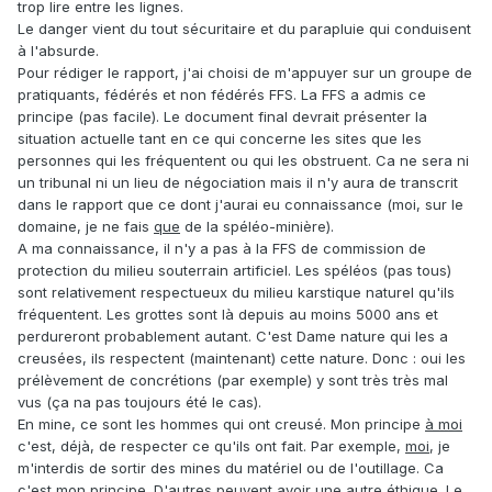
trop lire entre les lignes.
Le danger vient du tout sécuritaire et du parapluie qui conduisent
à l'absurde.
Pour rédiger le rapport, j'ai choisi de m'appuyer sur un groupe de
pratiquants, fédérés et non fédérés FFS. La FFS a admis ce
principe (pas facile). Le document final devrait présenter la
situation actuelle tant en ce qui concerne les sites que les
personnes qui les fréquentent ou qui les obstruent. Ca ne sera ni
un tribunal ni un lieu de négociation mais il n'y aura de transcrit
dans le rapport que ce dont j'aurai eu connaissance (moi, sur le
domaine, je ne fais
que
de la spéléo-minière).
A ma connaissance, il n'y a pas à la FFS de commission de
protection du milieu souterrain artificiel. Les spéléos (pas tous)
sont relativement respectueux du milieu karstique naturel qu'ils
fréquentent. Les grottes sont là depuis au moins 5000 ans et
perdureront probablement autant. C'est Dame nature qui les a
creusées, ils respectent (maintenant) cette nature. Donc : oui les
prélèvement de concrétions (par exemple) y sont très très mal
vus (ça na pas toujours été le cas).
En mine, ce sont les hommes qui ont creusé. Mon principe
à moi
c'est, déjà, de respecter ce qu'ils ont fait. Par exemple,
moi
, je
m'interdis de sortir des mines du matériel ou de l'outillage. Ca
c'est
mon
principe. D'autres peuvent avoir une autre éthique. Le