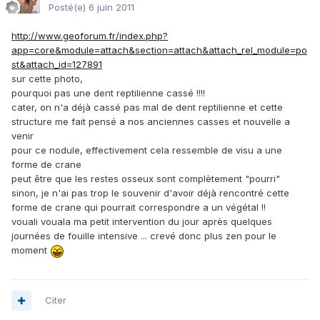
Posté(e)
6 juin 2011
http://www.geoforum.fr/index.php?
app=core&module=attach&section=attach&attach_rel_module=po
st&attach_id=127891
sur cette photo,
pourquoi pas une dent reptilienne cassé !!!!
cater, on n'a déjà cassé pas mal de dent reptilienne et cette
structure me fait pensé a nos anciennes casses et nouvelle a
venir
pour ce nodule, effectivement cela ressemble de visu a une
forme de crane
peut être que les restes osseux sont complètement "pourri"
sinon, je n'ai pas trop le souvenir d'avoir déjà rencontré cette
forme de crane qui pourrait correspondre a un végétal !!
vouali vouala ma petit intervention du jour après quelques
journées de fouille intensive ... crevé donc plus zen pour le
moment
Citer