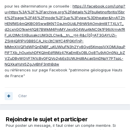
pour les déterminations je conseille :
https://l.facebook.com/l.php?
u=https%3A%2F%2Farchive.org%2Fdetails%2Fbulletinofbritis15br
it%2Fpage%2F46%2Fmode%2F2up%3Fview%3Dtheater&h=AT2h
HENfMS4mQKlBO95wwBKNTOaJmGUdLP6hW9AOmdmt8TTXLVT_
d2cxnGO1kwHj1Q87BWkM4PniMYJwx9O4Wuj4kNC0k1F96iXrnvkfR
F_iiU2lMcSXBusakcUM3i2LClw&__tn__=H-R&c[0]=AT3GAYUZi-
Z5HHQR1PV0B8SCA_Hcj3tCWfC4fP0KrFnP-
MMmXjVQFldWPQnENBF_uKUWluFN3h2Yy8Gyd5KmqslVXOMUlquP
FtFTXb_hOuxtshDFKQlmEdf9Mz47KaEmIEsOBLOo8Tu9iAOn0Nz_bZ
VZuDByWGVF7A1cBvGFQVo2ybEsSUWJHd8AcaijSmDNpY7PTspL-
NQXkaYshI5ZgJvlBhF3nthBdw
ou références sur page Facebook "patrimoine géologique Hauts
de France"
Citer
Rejoindre le sujet et participer
Pour poster un message, il faut créer un compte membre. Si