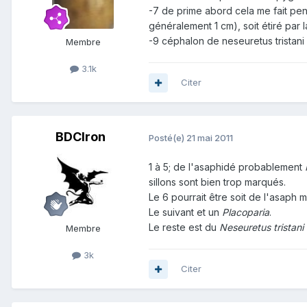
-7 de prime abord cela me fait pense
généralement 1 cm), soit étiré par 
-9 céphalon de neseuretus tristani
Membre
3.1k
Citer
BDCIron
Posté(e)
21 mai 2011
1 à 5; de l'asaphidé probablement
sillons sont bien trop marqués.
Le 6 pourrait être soit de l'asaph m
Le suivant et un
Placoparia
.
Le reste est du
Neseuretus tristani
Membre
3k
Citer