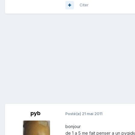
Citer
pyb
Posté(e)
21 mai 2011
bonjour
de 1 a 5 me fait penser a un pygid