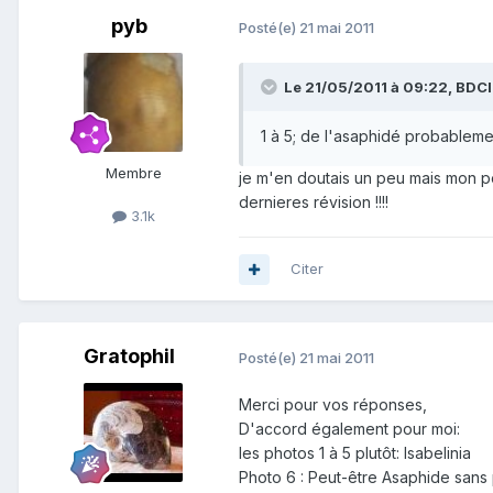
pyb
Posté(e)
21 mai 2011
Le 21/05/2011 à 09:22, BDCIr
1 à 5; de l'asaphidé probablem
Membre
je m'en doutais un peu mais mon post
dernieres révision !!!!
3.1k
Citer
Gratophil
Posté(e)
21 mai 2011
Merci pour vos réponses,
D'accord également pour moi:
les photos 1 à 5 plutôt: Isabelinia
Photo 6 : Peut-être Asaphide sans 