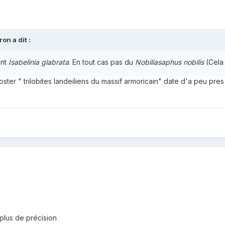
on a dit :
ent
Isabelinia glabrata
. En tout cas pas du
Nobiliasaphus nobilis
(Cela
er " trilobites landeiliens du massif armoricain" date d'a peu pres 20 
plus de précision