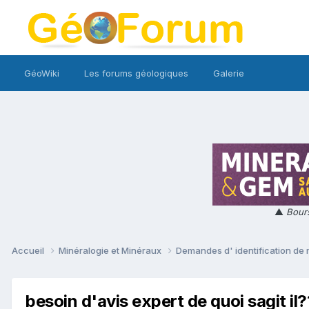
GéoWiki
Les forums géologiques
Galerie
▲
Bours
Accueil
Minéralogie et Minéraux
Demandes d' identification de
besoin d'avis expert de quoi sagit il?