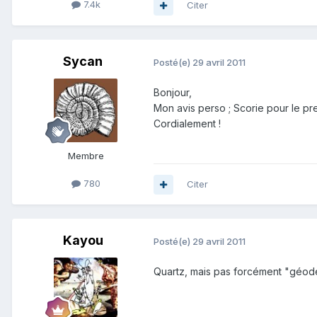
7.4k
Citer
Sycan
Posté(e)
29 avril 2011
Bonjour,
Mon avis perso ; Scorie pour le pr
Cordialement !
Membre
780
Citer
Kayou
Posté(e)
29 avril 2011
Quartz, mais pas forcément "géode"..