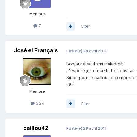
Membre
7
Citer
José el Français
Posté(e)
28 avril 2011
Bonjour à seul ami maladroit !
J'espère juste que tu t'es pas fait m
Sinon pour le caillou, je comprends
JeF
Membre
5.2k
Citer
caillou42
Posté(e)
28 avril 2011