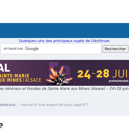
Quelques-uns des principaux sujets de Géoforum.
e minéraux et fossiles de Sainte Marie aux Mines (Alsace) - 24>28 jui
 minéraux
besoin d'avis expert de quoi sagit il??
?