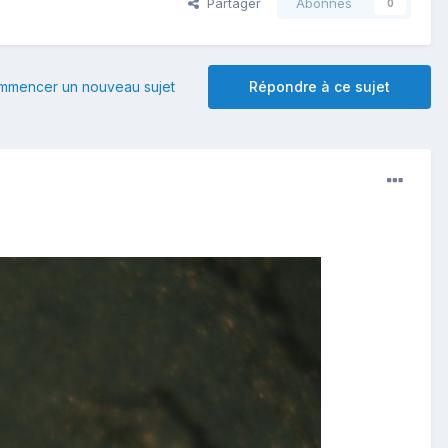
Partager
Abonnés
0
mmencer un nouveau sujet
Répondre à ce sujet