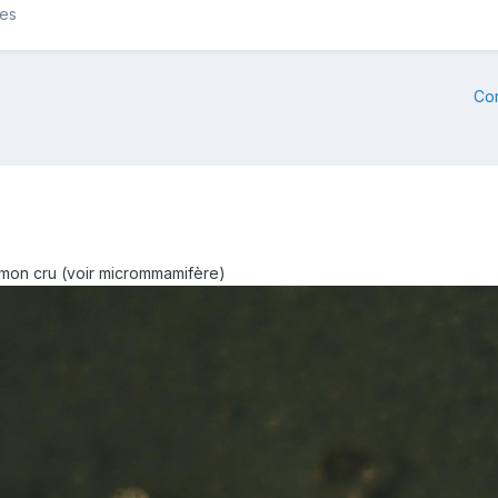
les
Co
 mon cru (voir micrommamifère)