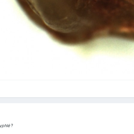
yphlé
?