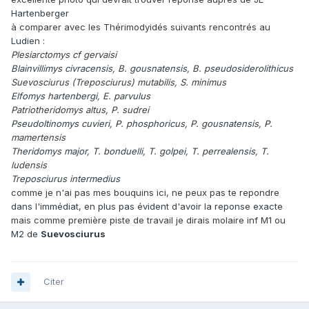
Hartenberger
à comparer avec les Thérimodyidés suivants rencontrés au
Ludien :
Plesiarctomys cf gervaisi
Blainvillimys civracensis, B. gousnatensis, B. pseudosiderolithicus
Suevosciurus (Treposciurus) mutabilis, S. minimus
Elfomys hartenbergi, E. parvulus
Patriotheridomys altus, P. sudrei
Pseudoltinomys cuvieri, P. phosphoricus, P. gousnatensis, P.
mamertensis
Theridomys major, T. bonduelli, T. golpei, T. perrealensis, T.
ludensis
Treposciurus intermedius
comme je n'ai pas mes bouquins ici, ne peux pas te repondre
dans l'immédiat, en plus pas évident d'avoir la reponse exacte
mais comme première piste de travail je dirais molaire inf M1 ou
M2 de
Suevosciurus
Citer