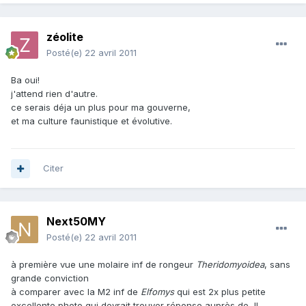
zéolite
Posté(e)
22 avril 2011
Ba oui!
j'attend rien d'autre.
ce serais déja un plus pour ma gouverne,
et ma culture faunistique et évolutive.
Citer
Next50MY
Posté(e)
22 avril 2011
à première vue une molaire inf de rongeur
Theridomyoidea
, sans
grande conviction
à comparer avec la M2 inf de
Elfomys
qui est 2x plus petite
excellente photo qui devrait trouver réponse auprès de JL