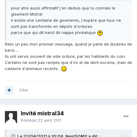
pour etre aussi affirmatif j'en deduis que tu connais le
gisement Mistral
il existe une centaine de gisements, j'espère que tous ne
sont pas transformés en dépots d'ordures
parce que qui dit karst dit nappe phréatique
Relis un peu mon premier message, quand je parle de dizaines de
karst.....
Ils ont servis souvent de vide ordure, par les habitants du coin.
Certains ne sont pas remplis que d'os et de dent eocene, mais de
cadavre d'animaux recents..
Citer
Invité mistral34
Posté(e)
22 avril 2011
Le 22/04/2011 à 10:06, Next50MY a dit :