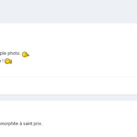
imple photo.
e !
omorphite à saint prix.