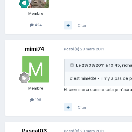
Membre
424
Citer
mimi74
Posté(e)
23 mars 2011
Le 23/03/2011 à 10:45, richa
c'est mimétite - il n'y a pas de 
Membre
Et bien merci comme cela je n'aurai
196
Citer
Pascal03
Posté(e)
23 mars 2011