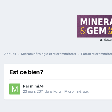
▲
Bours
Accueil
Microminéralogie et Microminéraux
Forum Microminér
Est ce bien?
Par
mimi74
23 mars 2011
dans
Forum Microminéraux