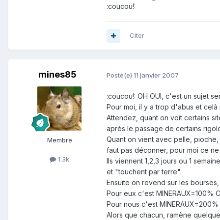
:coucou!:
Citer
mines85
Posté(e)
11 janvier 2007
:coucou!: OH OUI, c'est un sujet se
Pour moi, il y a trop d'abus et cel
Attendez, quant on voit certains s
après le passage de certains rigol
Quant on vient avec pelle, pioche,
Membre
faut pas déconner, pour moi ce ne 
1.3k
Ils viennent 1,2,3 jours ou 1 semai
et "touchent par terre".
Ensuite on revend sur les bourses, 
Pour eux c'est MINERAUX=100%
Pour nous c'est MINERAUX=200%
Alors que chacun, ramène quelques