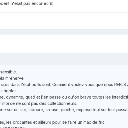
dent n'était pas encor ecrit)
 sensible.
celà m'énerve.
s sites dans l'état ou ils sont. Comment voulez vous que nous REEL
s rigolos.
he, dynamite, quad et j'en passe ou qu'on brave toutes les interdict
r moi ce ne sont pas des collectionneurs.
maine sur un site, laboure, creuse, pioche, explose tout sur leur pass
s, les brocantes et ailleurs pour se faire un max de fric.