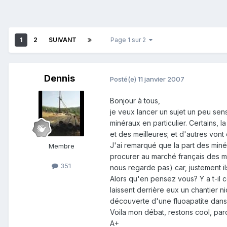
1
2
SUIVANT
Page 1 sur 2
Dennis
Posté(e)
11 janvier 2007
Bonjour à tous,
je veux lancer un sujet un peu sen
minéraux en particulier. Certains, 
et des meilleures; et d'autres vont
J'ai remarqué que la part des miné
Membre
procurer au marché français des mi
351
nous regarde pas) car, justement il
Alors qu'en pensez vous? Y a t-il 
laissent derrière eux un chantier 
découverte d'une fluoapatite dans d
Voila mon débat, restons cool, par
A+