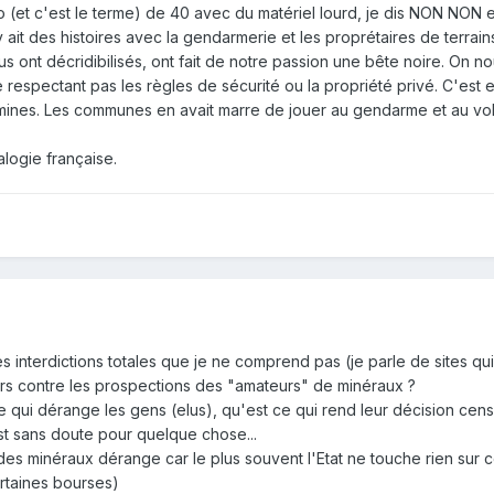
(et c'est le terme) de 40 avec du matériel lourd, je dis NON NON 
y ait des histoires avec la gendarmerie et les proprétaires de terrain
ont décridibilisés, ont fait de notre passion une bête noire. On n
 ne respectant pas les règles de sécurité ou la propriété privé. C'es
mines. Les communes en avait marre de jouer au gendarme et au vol
logie française.
s interdictions totales que je ne comprend pas (je parle de sites qui 
urs contre les prospections des "amateurs" de minéraux ?
st ce qui dérange les gens (elus), qu'est ce qui rend leur décision cen
t sans doute pour quelque chose...
s minéraux dérange car le plus souvent l'Etat ne touche rien sur 
rtaines bourses)