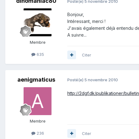
dinomaniac80
Posté(e)
5 novembre 2010
Bonjour,
Intéressant, merci !
J'avais également déjà entendu de
A suivre...
Membre
635
Citer
aenigmaticus
Posté(e)
5 novembre 2010
http://2dgf.dk/publikationer/bullet
Membre
236
Citer