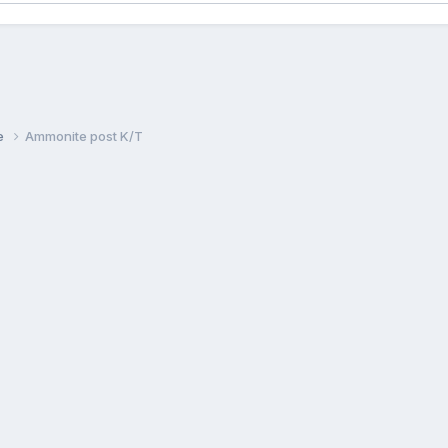
ie
Ammonite post K/T