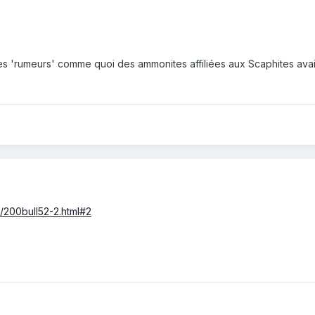
s 'rumeurs' comme quoi des ammonites affiliées aux Scaphites ava
in/200bull52-2.html#2