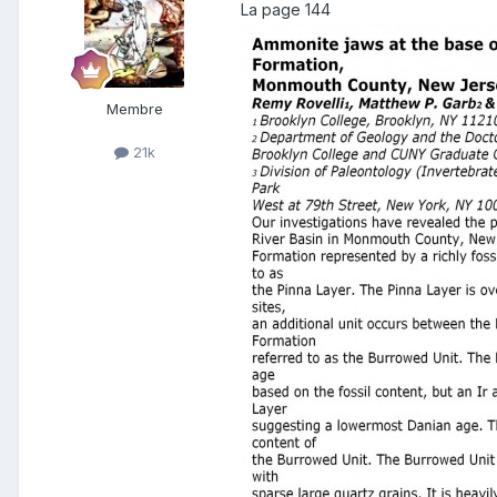
La page 144
Membre
21k