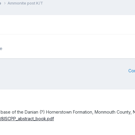
ie
Ammonite post K/T
ie
Co
he base of the Danian (?) Hornerstown Formation, Monmouth County,
r/8ISCPP_abstract_book.pdf