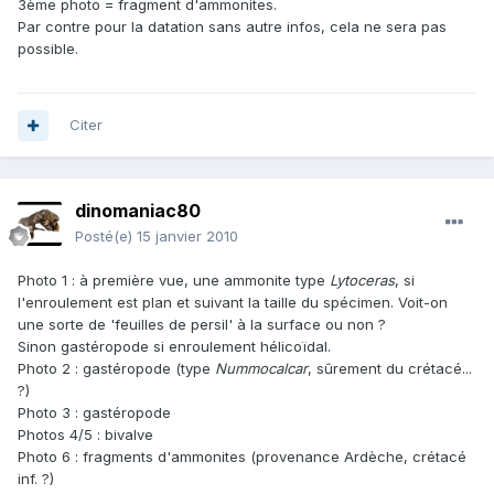
3ème photo = fragment d'ammonites.
Par contre pour la datation sans autre infos, cela ne sera pas
possible.
Citer
dinomaniac80
Posté(e)
15 janvier 2010
Photo 1 : à première vue, une ammonite type
Lytoceras
, si
l'enroulement est plan et suivant la taille du spécimen. Voit-on
une sorte de 'feuilles de persil' à la surface ou non ?
Sinon gastéropode si enroulement hélicoïdal.
Photo 2 : gastéropode (type
Nummocalcar
, sûrement du crétacé...
?)
Photo 3 : gastéropode
Photos 4/5 : bivalve
Photo 6 : fragments d'ammonites (provenance Ardèche, crétacé
inf. ?)