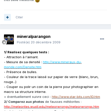
Citer
mineralparangon
Posté(e)
20 décembre 2009
1/ Réalisez quelques tests :
- Attraction à l'aimant.
- Mesure de sa densité :
http://www.mineraux-du-
monde.com/Densite.htm
- Présence de bulles.
- Couleur de la trace laissé sur papier de verre
(blanc, brun,
rouge...)
- Couper ou polir un coin de la pierre pour photographier en
macro sa structure interne.
+ éventuellement suivre ceci :
http://www.star-bits.com/ID.htm
2/ Comparez aux photos
de fausses météorites :
http://meteorites.wustl.edu/meteorwrongs/meteorwrongs.htm