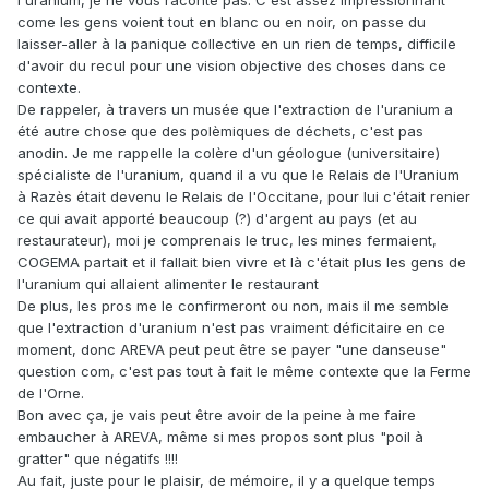
l'uranium, je ne vous raconte pas. C'est assez impressionnant
come les gens voient tout en blanc ou en noir, on passe du
laisser-aller à la panique collective en un rien de temps, difficile
d'avoir du recul pour une vision objective des choses dans ce
contexte.
De rappeler, à travers un musée que l'extraction de l'uranium a
été autre chose que des polèmiques de déchets, c'est pas
anodin. Je me rappelle la colère d'un géologue (universitaire)
spécialiste de l'uranium, quand il a vu que le Relais de l'Uranium
à Razès était devenu le Relais de l'Occitane, pour lui c'était renier
ce qui avait apporté beaucoup (?) d'argent au pays (et au
restaurateur), moi je comprenais le truc, les mines fermaient,
COGEMA partait et il fallait bien vivre et là c'était plus les gens de
l'uranium qui allaient alimenter le restaurant
De plus, les pros me le confirmeront ou non, mais il me semble
que l'extraction d'uranium n'est pas vraiment déficitaire en ce
moment, donc AREVA peut peut être se payer "une danseuse"
question com, c'est pas tout à fait le même contexte que la Ferme
de l'Orne.
Bon avec ça, je vais peut être avoir de la peine à me faire
embaucher à AREVA, même si mes propos sont plus "poil à
gratter" que négatifs !!!!
Au fait, juste pour le plaisir, de mémoire, il y a quelque temps