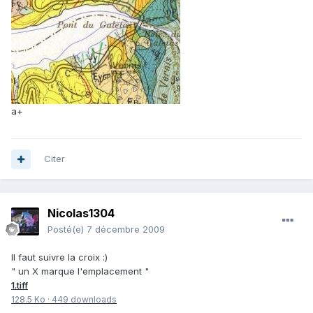
a+
Citer
Nicolas1304
Posté(e)
7 décembre 2009
Il faut suivre la croix :)
" un X marque l'emplacement "
1.tiff
128.5 Ko
·
449 downloads